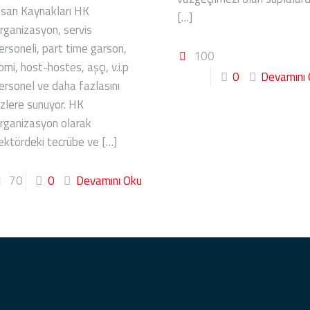
nsan Kaynakları HK
[…]
rganizasyon, servis
ersoneli, part time garson,
100
omi, host-hostes, aşçı, v.i.p
0
Devamını
ersonel ve daha fazlasını
izlere sunuyor. HK
rganizasyon olarak
ektördeki tecrübe ve
[…]
70
0
Devamını Oku