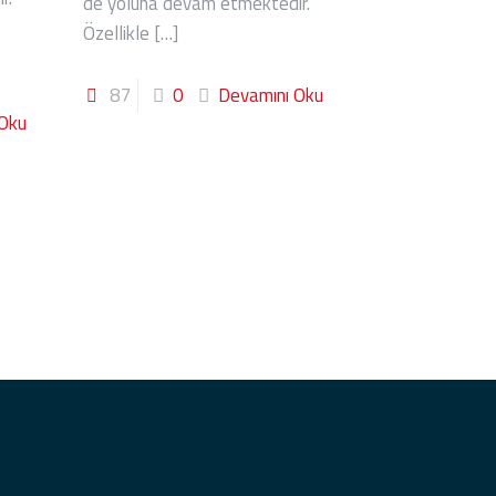
de yoluna devam etmektedir.
Özellikle
[…]
87
0
Devamını Oku
 Oku