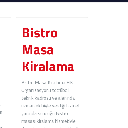
Bistro
Masa
Kiralama
Bistro Masa Kiralama HK
Organizasyonu tecrübeli
teknik kadrosu ve alanında
u
uzman ekibiyle verdiği hizmet
en
yanında sunduğu Bistro
masası kiralama hizmetiyle
r.