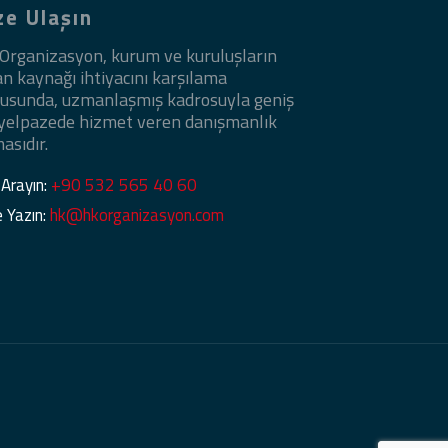
ze Ulaşın
Organizasyon, kurum ve kuruluşların
an kaynağı ihtiyacını karşılama
usunda, uzmanlaşmış kadrosuyla geniş
 yelpazede hizmet veren danışmanlık
asıdır.
 Arayın:
+90 532 565 40 60
e Yazın:
hk@hkorganizasyon.com