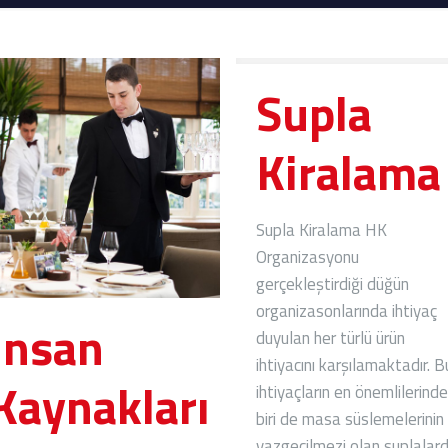
Supla
Kiralama
Supla Kiralama HK
Organizasyonu
gerçekleştirdiği düğün
organizasonlarında ihtiyaç
İnsan
duyulan her türlü ürün
ihtiyacını karşılamaktadır. B
Kaynakları
ihtiyaçların en önemlilerind
biri de masa süslemelerinin
vazgeçilmezi olan suplalardı