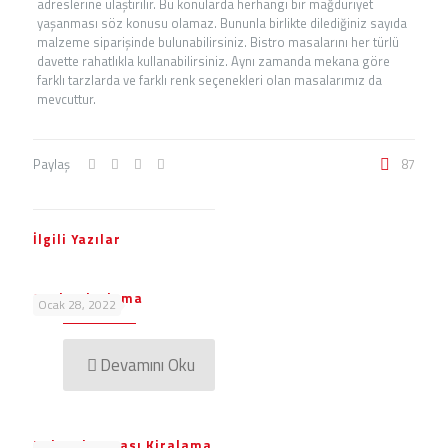
adreslerine ulaştırılır. Bu konularda herhangi bir mağduriyet
yaşanması söz konusu olamaz. Bununla birlikte dilediğiniz sayıda
malzeme siparişinde bulunabilirsiniz. Bistro masalarını her türlü
davette rahatlıkla kullanabilirsiniz. Aynı zamanda mekana göre
farklı tarzlarda ve farklı renk seçenekleri olan masalarımız da
mevcuttur.
Paylaş
87
İlgili Yazılar
Supla Kiralama
Ocak 28, 2022
Devamını Oku
Kokteyl Masası Kiralama