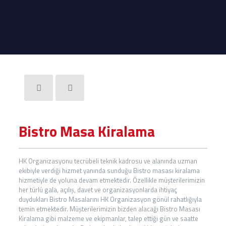
Bistro Masa Kiralama
HK Organizasyonu tecrübeli teknik kadrosu ve alanında uzman
ekibiyle verdiği hizmet yanında sunduğu Bistro masası kiralama
hizmetiyle de yoluna devam etmektedir. Özellikle müşterilerimizin
her türlü gala, açılış, davet ve organizasyonlarda ihtiyaç
duydukları Bistro Masalarını HK Organizasyon gönül rahatlığıyla
temin etmektedir. Müşterilerimizin bizden alacağı Bistro Masası
Kiralama gibi malzeme ve ekipmanlar, talep ettiği gün ve saatte