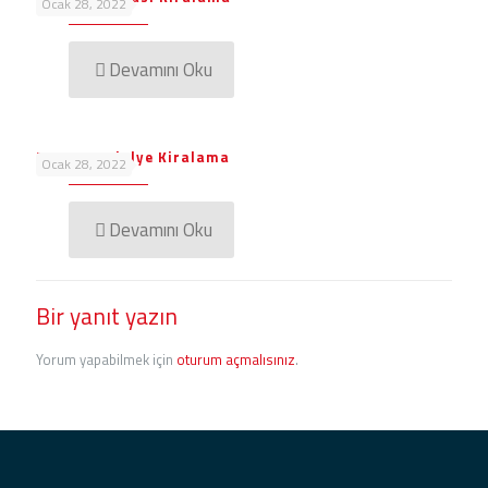
Ocak 28, 2022
Devamını Oku
Masa Sandalye Kiralama
Ocak 28, 2022
Devamını Oku
Bir yanıt yazın
Yorum yapabilmek için
oturum açmalısınız
.