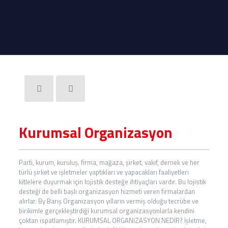
Kurumsal Organizasyon
Parti, kurum, kuruluş, firma, mağaza, şirket, vakıf, dernek ve her
türlü şirket ve işletmeler yaptıkları ve yapacakları faaliyetleri
kitlelere duyurmak için lojistik desteğe ihtiyaçları vardır. Bu lojistik
desteği de belli başlı organizasyon hizmeti veren firmalardan
alırlar. By Barış Organizasyon yılların vermiş olduğu tecrübe ve
birikimle gerçekleştirdiği kurumsal organizasyonlarla kendini
çoktan ispatlamıştır. KURUMSAL ORGANİZASYON NEDİR? İşletme,