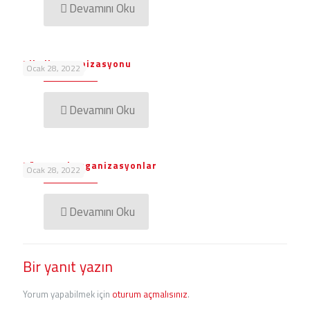
Devamını Oku
Piknik Organizasyonu
Ocak 28, 2022
Devamını Oku
Dönemsel Organizasyonlar
Ocak 28, 2022
Devamını Oku
Bir yanıt yazın
Yorum yapabilmek için
oturum açmalısınız
.