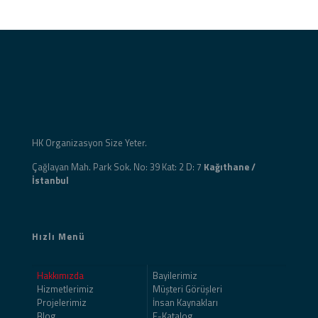
HK Organizasyon Size Yeter.
Çağlayan Mah. Park Sok. No: 39 Kat: 2 D: 7
Kağıthane /
İstanbul
Hızlı Menü
Hakkımızda
Bayilerimiz
Hizmetlerimiz
Müşteri Görüşleri
Projelerimiz
İnsan Kaynakları
Blog
E-Katalog