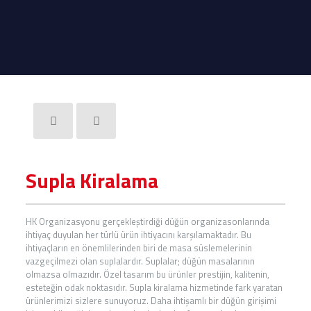
Supla Kiralama
HK Organizasyonu gerçekleştirdiği düğün organizasonlarında
ihtiyaç duyulan her türlü ürün ihtiyacını karşılamaktadır. Bu
ihtiyaçların en önemlilerinden biri de masa süslemelerinin
vazgeçilmezi olan suplalardır. Suplalar; düğün masalarının
olmazsa olmazıdır. Özel tasarım bu ürünler prestijin, kalitenin,
esteteğin odak noktasıdır. Supla kiralama hizmetinde fark yaratan
ürünlerimizi sizlere sunuyoruz. Daha ihtişamlı bir düğün girişimi