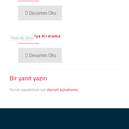
Devamını Oku
Masa Sandalye Kiralama
Ocak 28, 2022
Devamını Oku
Bir yanıt yazın
Yorum yapabilmek için
oturum açmalısınız
.