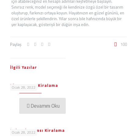
için atabileceğiniz en hesaplı adımları keşfetmeye başlayın.
Sınırsız renk, model seçeneği ile kendinize özgü özel bir tasarım
oluşturup, farkınızı ortaya koyun. Hayatınızın en güzel gününü, en
özel ürünlerle şekillendirin. Yıllar sonra bile hafınızında büyük bir
yer kaplayacak, gösterişli bir düğün inşa edin.
Paylaş
100
İlgili Yazılar
Bistro Masa Kiralama
Ocak 28, 2022
Devamını Oku
Kokteyl Masası Kiralama
Ocak 28, 2022